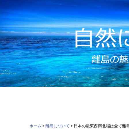
ch
Skip
to
content
ホーム
>
離島について
>
日本の最東西南北端は全て離