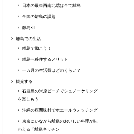
日本の最東西南北端は全て離島
全国の離島の課題
離島×IT
離島での生活
離島で働こう！
離島へ移住するメリット
一カ月の生活費はどのくらい？
観光する
石垣島の米原ビーチでシュノーケリング
を楽しもう
沖縄の座間味村でホエールウォッチング
東京にいながら離島のおいしい料理が味
わえる「離島キッチン」