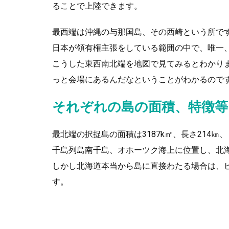
ることで上陸できます。
最西端は沖縄の与那国島、その西崎という所で
日本が領有権主張をしている範囲の中で、唯一
こうした東西南北端を地図で見てみるとわかり
っと会場にあるんだなということがわかるので
それぞれの島の面積、特徴等
最北端の択捉島の面積は3187k㎡、長さ214
千島列島南千島、オホーツク海上に位置し、北
しかし北海道本当から島に直接わたる場合は、
す。
最南端の沖ノ鳥島は太平洋上にあり小笠原諸島
ますが、2島合わせて2坪程度、満潮の時には海