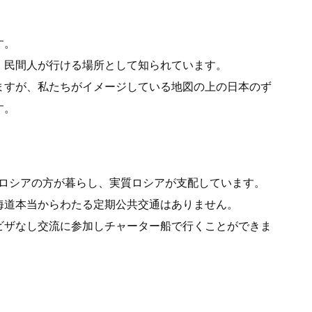
す。
、民間人が行ける場所として知られています。
ますが、私たちがイメージしている地図の上の日本のず
す。
㎞、ロシアの方が暮らし、実質ロシアが支配しています。
海道本当からわたる定期公共交通はありません。
ビザなし交流に参加しチャーター船で行くことができま
に属している孤立島で、2つの島が連なる形となってい
面から北小島が16㎝、東小島が6㎝程度顔を出すくらい