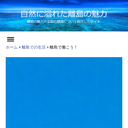
ch
Skip
to
ホーム
>
離島での生活
>
離島で働こう！
content