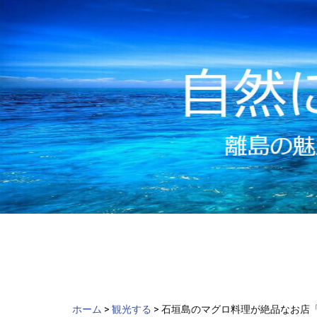
ch
Skip
to
content
ホーム
>
観光する
>
石垣島のマグロ料理が絶品なお店