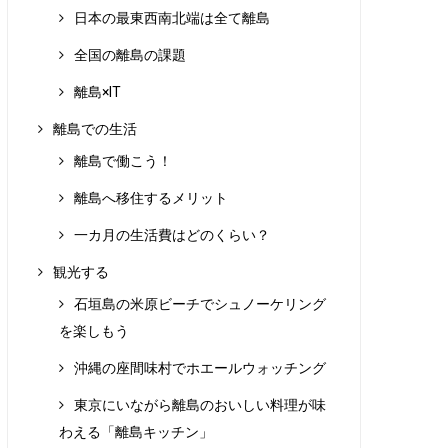
日本の最東西南北端は全て離島
全国の離島の課題
離島×IT
離島での生活
離島で働こう！
離島へ移住するメリット
一カ月の生活費はどのくらい？
観光する
石垣島の米原ビーチでシュノーケリング
を楽しもう
沖縄の座間味村でホエールウォッチング
東京にいながら離島のおいしい料理が味
わえる「離島キッチン」