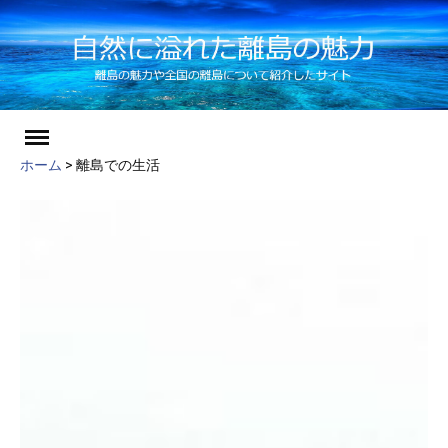
ch
Skip
to
ホーム
>
離島での生活
content