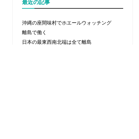
最近の記事
沖縄の座間味村でホエールウォッチング
離島で働く
日本の最東西南北端は全て離島
おすすめの記事
離島で働く
離島へ移住するメリット
【北海道】利尻島の魅力とおすすめスポット