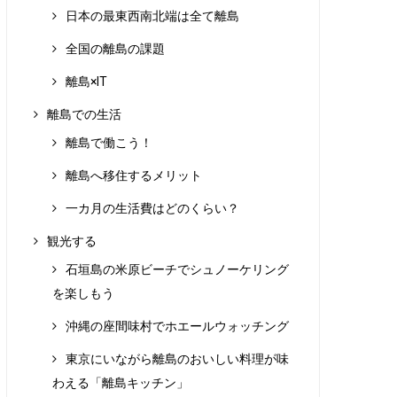
日本の最東西南北端は全て離島
全国の離島の課題
離島×IT
離島での生活
離島で働こう！
離島へ移住するメリット
一カ月の生活費はどのくらい？
観光する
石垣島の米原ビーチでシュノーケリング
を楽しもう
沖縄の座間味村でホエールウォッチング
東京にいながら離島のおいしい料理が味
わえる「離島キッチン」