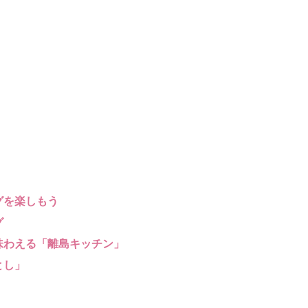
グを楽しもう
グ
味わえる「離島キッチン」
とし」