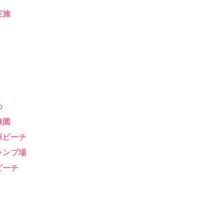
実施
め
農園
原ビーチ
ャンプ場
ビーチ