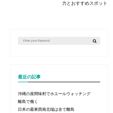
力とおすすめスポット
ナ
ビ
ゲ
ー
シ
Search
Search
ョ
for:
ン
最近の記事
沖縄の座間味村でホエールウォッチング
離島で働く
日本の最東西南北端は全て離島