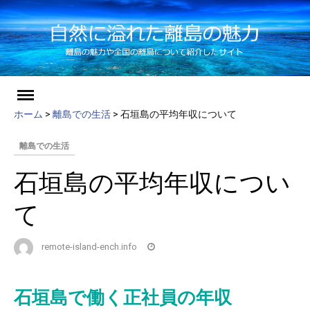
ch
Skip
to
ホーム
>
離島での生活
>
石垣島の平均年収について
content
離島での生活
石垣島の平均年収につい
て
remote-island-ench.info
石垣島で働く正社員の年収