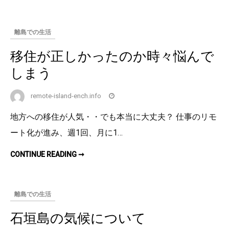
い
ほ
し
赤
い
赤
土
離島での生活
土
問
問
題
移住が正しかったのか時々悩んで
題
しまう
remote-island-ench.info
地方への移住が人気・・でも本当に大丈夫？ 仕事のリモ
ート化が進み、週1回、月に1…
移
CONTINUE READING ➞
住
が
正
し
か
離島での生活
っ
た
の
石垣島の気候について
か
時々