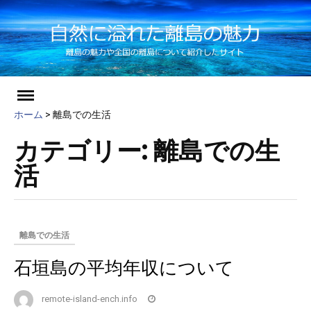
ch
Skip
to
ホーム
>
離島での生活
content
カテゴリー:
離島での生
活
離島での生活
石垣島の平均年収について
remote-island-ench.info