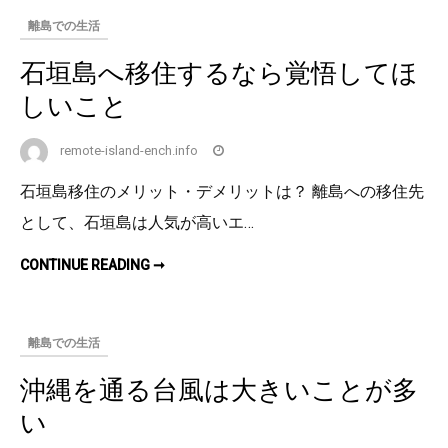
盛
離島での生活
石垣島へ移住するなら覚悟してほ
しいこと
remote-island-ench.info
石垣島移住のメリット・デメリットは？ 離島への移住先
として、石垣島は人気が高いエ…
石
CONTINUE READING ➞
垣
島
へ
移
住
離島での生活
す
る
な
沖縄を通る台風は大きいことが多
ら
覚
い
悟
し
て