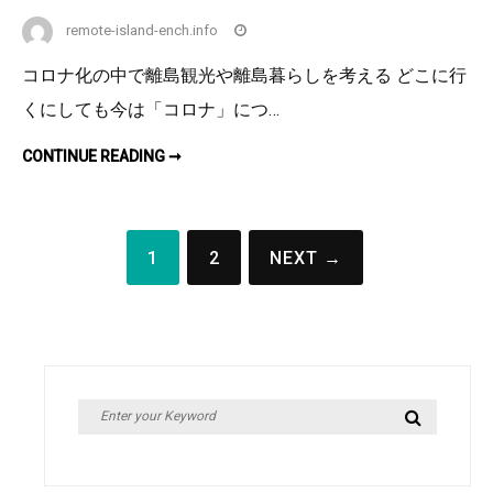
remote-island-ench.info
コロナ化の中で離島観光や離島暮らしを考える どこに行
くにしても今は「コロナ」につ…
石
CONTINUE READING ➞
垣
市
が
新
型
投
コ
1
2
NEXT →
ロ
稿
ナ
に
の
対
し
て
ペ
市
条
ー
例
を
Search
Search
ジ
実
施
for:
送