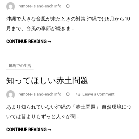
ほ
remote-island-ench.info
し
い
こ
沖縄で大きな台風が来たときの対策 沖縄では6月から10
と
月まで、台風の季節が続きま…
沖
CONTINUE READING ➞
縄
を
通
る
台
離島での生活
風
は
大
知ってほしい赤土問題
き
い
こ
と
on
remote-island-ench.info
Leave a Comment
が
知
多
あまり知られていない沖縄の「赤土問題」 自然環境につ
い
っ
いては昔よりもずっと人々が関…
て
ほ
知
CONTINUE READING ➞
し
っ
て