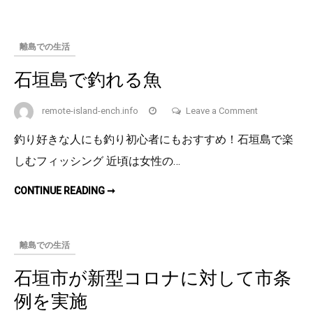
バ
ー
ツ
ー
リ
離島での生活
ズ
ム
を
石垣島で釣れる魚
考
え
る
on
remote-island-ench.info
Leave a Comment
石
釣り好きな人にも釣り初心者にもおすすめ！石垣島で楽
垣
しむフィッシング 近頃は女性の…
島
で
石
CONTINUE READING ➞
釣
垣
島
れ
で
釣
る
れ
離島での生活
る
魚
魚
石垣市が新型コロナに対して市条
例を実施