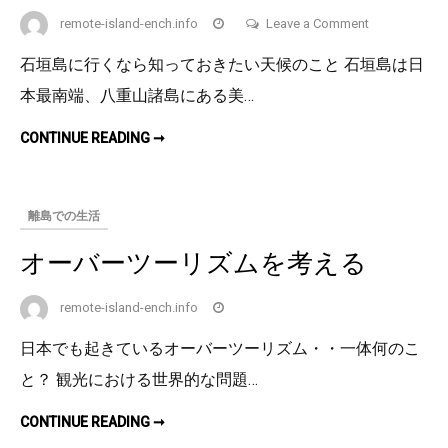
悩
ん
on
remote-island-ench.info
Leave a Comment
で
石
し
石垣島に行くなら知っておきたい天候のこと 石垣島は日
ま
垣
う
本最南端、八重山諸島にある美…
島
の
石
CONTINUE READING ➞
気
垣
島
候
の
気
に
候
離島での生活
に
つ
つ
い
い
オーバーツーリズムを考える
て
て
remote-island-ench.info
日本でも起きているオーバーツーリズム・・一体何のこ
と？ 観光における世界的な問題…
オ
CONTINUE READING ➞
ー