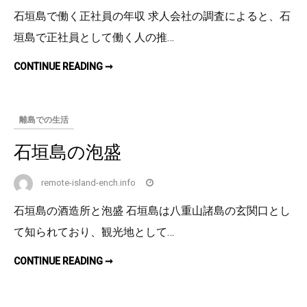
石垣島で働く正社員の年収 求人会社の調査によると、石
垣島で正社員として働く人の推…
石
CONTINUE READING ➞
垣
島
の
平
均
離島での生活
年
収
に
石垣島の泡盛
つ
い
て
remote-island-ench.info
石垣島の酒造所と泡盛 石垣島は八重山諸島の玄関口とし
て知られており、観光地として…
石
CONTINUE READING ➞
垣
島
の
泡