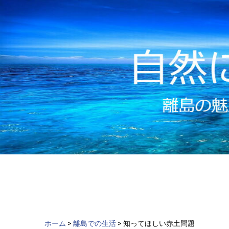
ch
Skip
to
content
ホーム
>
離島での生活
>
知ってほしい赤土問題