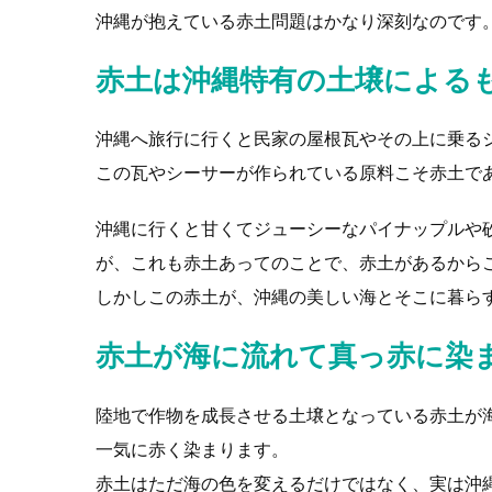
沖縄が抱えている赤土問題はかなり深刻なのです
赤土は沖縄特有の土壌による
沖縄へ旅行に行くと民家の屋根瓦やその上に乗る
この瓦やシーサーが作られている原料こそ赤土で
沖縄に行くと甘くてジューシーなパイナップルや
が、これも赤土あってのことで、赤土があるから
しかしこの赤土が、沖縄の美しい海とそこに暮ら
赤土が海に流れて真っ赤に染
陸地で作物を成長させる土壌となっている赤土が
一気に赤く染まります。
赤土はただ海の色を変えるだけではなく、実は沖