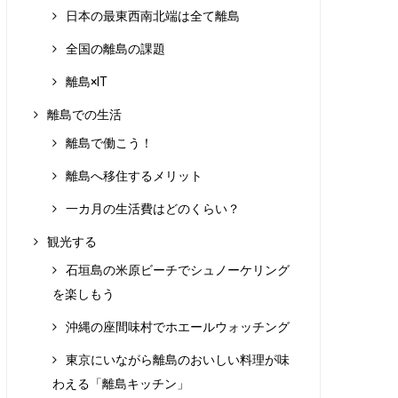
日本の最東西南北端は全て離島
全国の離島の課題
離島×IT
離島での生活
離島で働こう！
離島へ移住するメリット
一カ月の生活費はどのくらい？
観光する
石垣島の米原ビーチでシュノーケリング
を楽しもう
沖縄の座間味村でホエールウォッチング
東京にいながら離島のおいしい料理が味
わえる「離島キッチン」