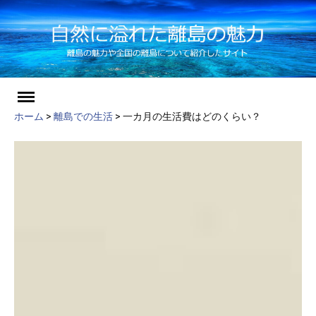
ch
Skip
to
ホーム
>
離島での生活
>
一カ月の生活費はどのくらい？
content