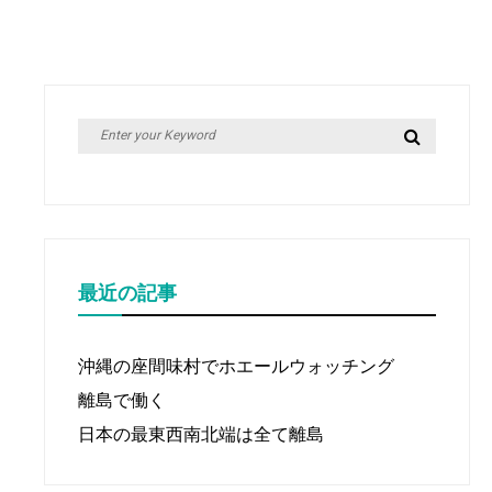
ビ
ゲ
ー
シ
Search
Search
ョ
for:
ン
最近の記事
沖縄の座間味村でホエールウォッチング
離島で働く
日本の最東西南北端は全て離島