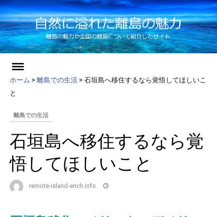
ch
Skip
to
ホーム
>
離島での生活
>
石垣島へ移住するなら覚悟してほしいこ
content
と
離島での生活
石垣島へ移住するなら覚
悟してほしいこと
remote-island-ench.info