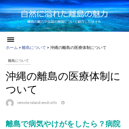
ch
Skip
to
ホーム
>
離島について
>
沖縄の離島の医療体制について
content
離島について
沖縄の離島の医療体制に
ついて
remote-island-ench.info
離島で病気やけがをしたら？病院