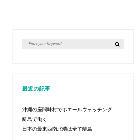
ナ
ビ
ゲ
ー
シ
Search
Search
ョ
for:
ン
最近の記事
沖縄の座間味村でホエールウォッチング
離島で働く
日本の最東西南北端は全て離島