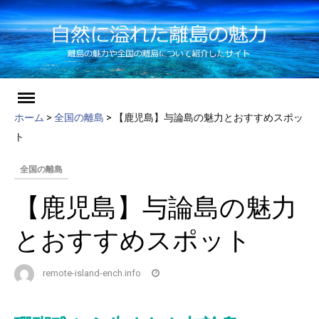
ch
Skip
to
ホーム
>
全国の離島
>
【鹿児島】与論島の魅力とおすすめスポッ
content
ト
全国の離島
【鹿児島】与論島の魅力
とおすすめスポット
remote-island-ench.info