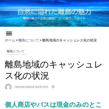
ch
Skip
to
ホーム
>
離島について
>
離島地域のキャッシュレス化の状況
content
離島について
離島地域のキャッシュレ
ス化の状況
remote-island-ench.info
個人商店やバスは現金のみのとこ