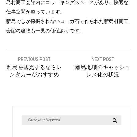
島村商工会館内にコワーキングスペースがあり、快適な
仕事空間が整っています。
新島でしか採掘されないコーガ石で作られた新島村商工
会館の建物も一見の価値ありです。
投
PREVIOUS POST
NEXT POST
離島を観光するならレ
離島地域のキャッシュ
稿
ンタカーがおすすめ
レス化の状況
ナ
ビ
ゲ
ー
シ
Search
Search
ョ
for: