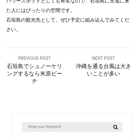
パワースポットとしても有名なので、石垣島に充電に来
た人にはぴったりの空間です。
石垣島の観光先として、ぜひ予定に組み込んでみてくだ
さい。
投
PREVIOUS POST
NEXT POST
石垣島でシュノーケリ
沖縄を通る台風は大き
稿
ングするなら米原ビー
いことが多い
ナ
チ
ビ
ゲ
ー
シ
Search
Search
ョ
for: