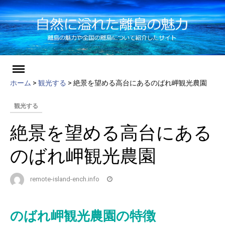
ch
Skip
to
ホーム
>
観光する
>
絶景を望める高台にあるのばれ岬観光農園
content
観光する
絶景を望める高台にある
のばれ岬観光農園
remote-island-ench.info
のばれ岬観光農園の特徴