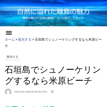
ch
Skip
to
ホーム
>
観光する
>
石垣島でシュノーケリングするなら米原ビー
content
チ
観光する
石垣島でシュノーケリン
グするなら米原ビーチ
remote-island-ench.info