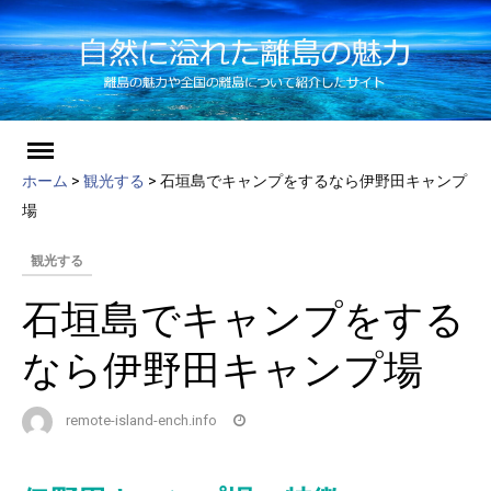
ch
Skip
to
ホーム
>
観光する
>
石垣島でキャンプをするなら伊野田キャンプ
content
場
観光する
石垣島でキャンプをする
なら伊野田キャンプ場
remote-island-ench.info