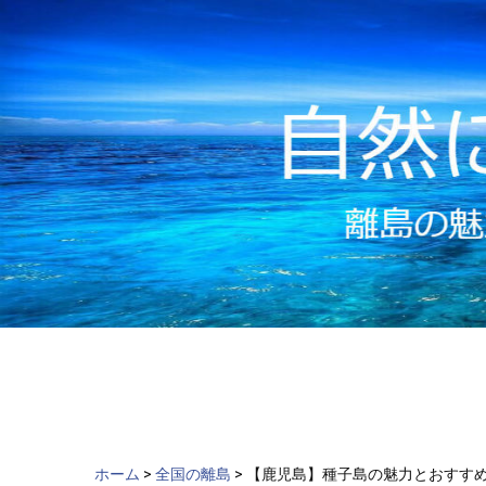
ch
Skip
to
content
ホーム
>
全国の離島
>
【鹿児島】種子島の魅力とおすす