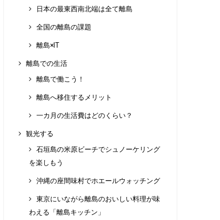
日本の最東西南北端は全て離島
全国の離島の課題
離島×IT
離島での生活
離島で働こう！
離島へ移住するメリット
一カ月の生活費はどのくらい？
観光する
石垣島の米原ビーチでシュノーケリング
を楽しもう
沖縄の座間味村でホエールウォッチング
東京にいながら離島のおいしい料理が味
わえる「離島キッチン」