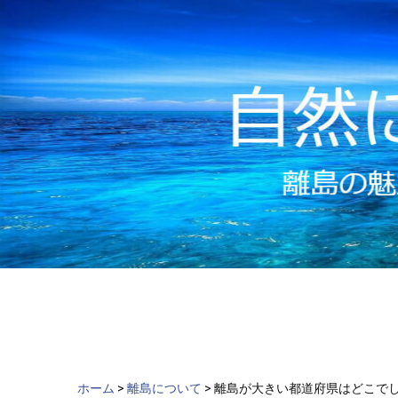
ch
Skip
to
content
ホーム
>
離島について
>
離島が大きい都道府県はどこで