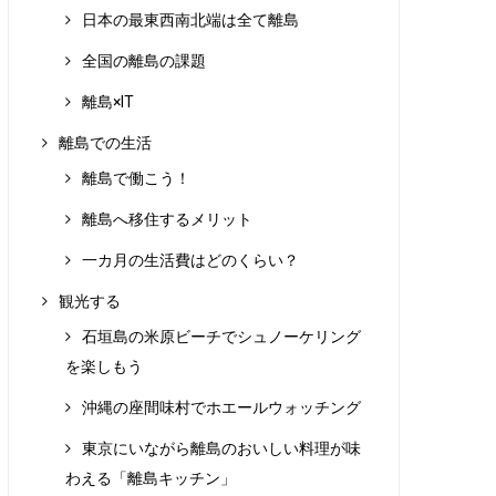
日本の最東西南北端は全て離島
全国の離島の課題
離島×IT
離島での生活
離島で働こう！
離島へ移住するメリット
一カ月の生活費はどのくらい？
観光する
石垣島の米原ビーチでシュノーケリング
を楽しもう
沖縄の座間味村でホエールウォッチング
東京にいながら離島のおいしい料理が味
わえる「離島キッチン」