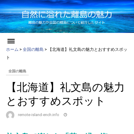
ch
Skip
to
ホーム
>
全国の離島
>
【北海道】礼文島の魅力とおすすめスポッ
content
ト
全国の離島
【北海道】礼文島の魅力
とおすすめスポット
remote-island-ench.info