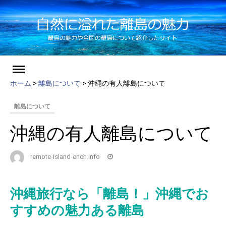
ch
Skip
to
ホーム
>
離島について
>
沖縄の有人離島について
content
離島について
沖縄の有人離島について
remote-island-ench.info
沖縄旅行なら「離島！」沖縄でお
すすめの魅力ある離島