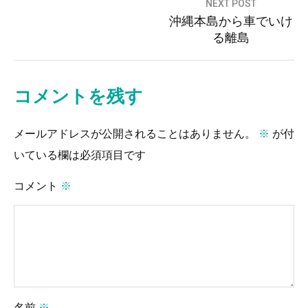
投
NEXT POST
沖縄本島から車でいけ
稿
る離島
ナ
ビ
ゲ
コメントを残す
ー
メールアドレスが公開されることはありません。
※
が付
シ
いている欄は必須項目です
ョ
ン
コメント
※
名前
※