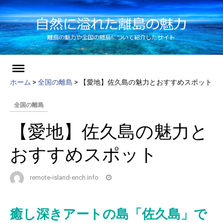
ch
Skip
to
ホーム
>
全国の離島
>
【愛地】佐久島の魅力とおすすめスポット
content
全国の離島
【愛地】佐久島の魅力と
おすすめスポット
remote-island-ench.info
癒し深きアートの島「佐久島」で