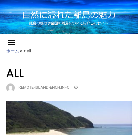
ch
Skip
to
ホーム
>
>
all
content
ALL
REMOTE-ISLAND-ENCH.INFO