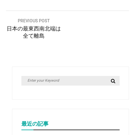
投
PREVIOUS POST
日本の最東西南北端は
稿
全て離島
ナ
ビ
ゲ
ー
シ
Search
Search
ョ
for:
ン
最近の記事