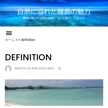
ch
Skip
to
ホーム
>
>
definition
content
DEFINITION
REMOTE-ISLAND-ENCH.INFO