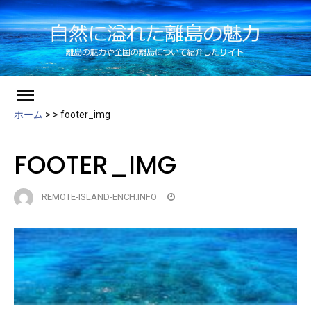
ch
Skip
to
ホーム
>
>
footer_img
content
FOOTER_IMG
REMOTE-ISLAND-ENCH.INFO