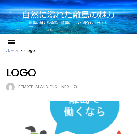
ch
Skip
to
ホーム
>
>
logo
content
LOGO
REMOTE-ISLAND-ENCH.INFO