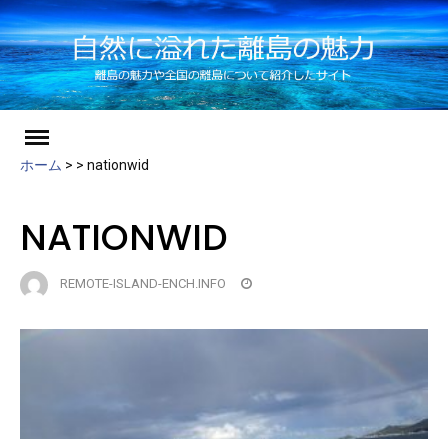
ch
Skip
to
ホーム
>
>
nationwid
content
NATIONWID
REMOTE-ISLAND-ENCH.INFO